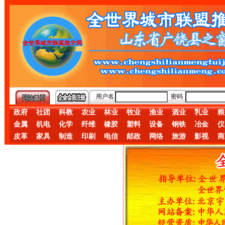
用户名
密码
政府
社团
科教
农业
林业
牧业
渔业
酒业
乳业
粮
金属
机电
化学
纤维
橡胶
塑料
设备
钢铁
冶金
仪
皮革
家具
制造
印刷
电信
邮政
网络
旅游
影视
商