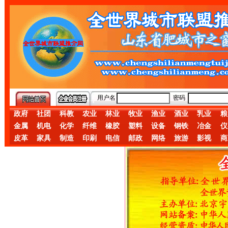
用户名
密码
政府
社团
科教
农业
林业
牧业
渔业
酒业
乳业
粮
金属
机电
化学
纤维
橡胶
塑料
设备
钢铁
冶金
仪
皮革
家具
制造
印刷
电信
邮政
网络
旅游
影视
商