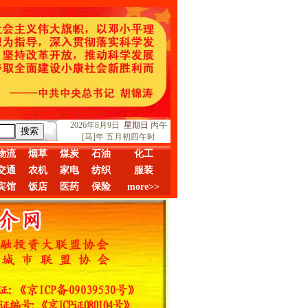
2026年8月9日
星期日
丙午
[马]年 五月初四午时
物流
烟草
煤炭
石油
化工
交通
农机
家电
纺织
服装
宾馆
饭店
医药
保险
more>>