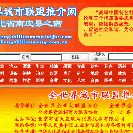
搜索文
密码
字
业
渔业
酒业
乳业
粮油
果蔬
食品
饮料
花卉
药材
料
设备
钢铁
冶金
仪器
房产
矿产
地质
管道
建筑
政
网络
旅游
影视
商业
文化
艺术
音像
图书
金融