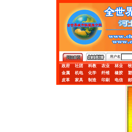
用户名
政府
社团
科教
农业
林业
牧
金属
机电
化学
纤维
橡胶
塑
皮革
家具
制造
印刷
电信
邮