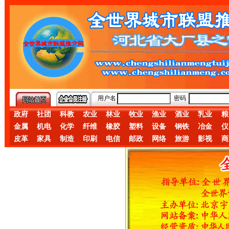
用户名
密码
政府
社团
科教
农业
林业
牧业
渔业
酒业
乳业
粮
金属
机电
化学
纤维
橡胶
塑料
设备
钢铁
冶金
仪
皮革
家具
制造
印刷
电信
邮政
网络
旅游
影视
商