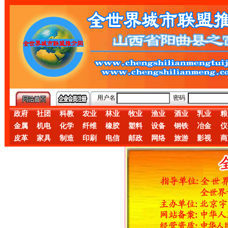
用户名
密码
政府
社团
科教
农业
林业
牧业
渔业
酒业
乳业
粮
金属
机电
化学
纤维
橡胶
塑料
设备
钢铁
冶金
仪
皮革
家具
制造
印刷
电信
邮政
网络
旅游
影视
商