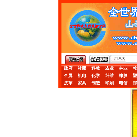
用户名
政府
社团
科教
农业
林业
牧
金属
机电
化学
纤维
橡胶
塑
皮革
家具
制造
印刷
电信
邮