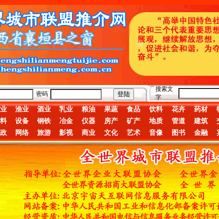
搜索文
密码
字
业
渔业
酒业
乳业
粮油
果蔬
食品
饮料
花卉
药材
料
设备
钢铁
冶金
仪器
房产
矿产
地质
管道
建筑
政
网络
旅游
影视
商业
文化
艺术
音像
图书
金融