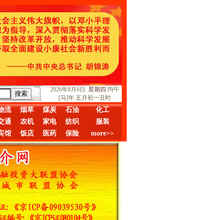
2026年8月6日
星期四
丙午
[马]年 五月初一丑时
物流
烟草
煤炭
石油
化工
交通
农机
家电
纺织
服装
宾馆
饭店
医药
保险
more>>