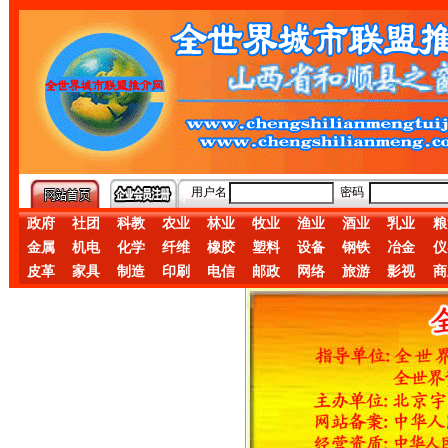
用户名
密码
政府
社团
科教
农业
林业
牧业
渔业
酒业
乳业
粮
金属
机电
化学
纤维
橡胶
塑料
设备
钢铁
冶金
仪
皮革
家具
制造
印刷
电信
邮政
网络
旅游
影视
商