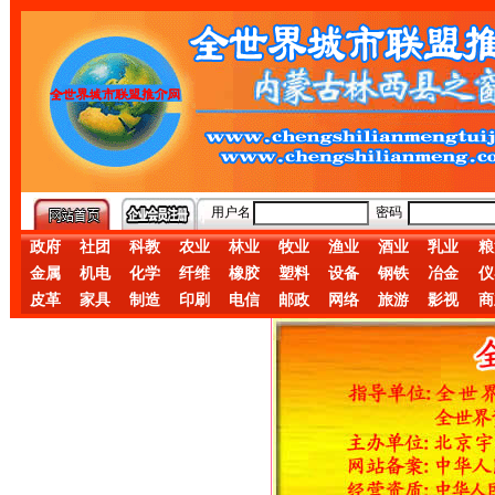
用户名
密码
政府
社团
科教
农业
林业
牧业
渔业
酒业
乳业
粮
金属
机电
化学
纤维
橡胶
塑料
设备
钢铁
冶金
仪
皮革
家具
制造
印刷
电信
邮政
网络
旅游
影视
商