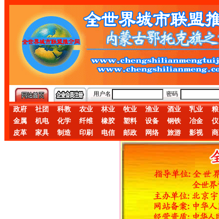
用户名
密码
政府
社团
科教
农业
林业
牧业
渔业
酒业
乳业
粮
金属
机电
化学
纤维
橡胶
塑料
设备
钢铁
冶金
仪
皮革
家具
制造
印刷
电信
邮政
网络
旅游
影视
商