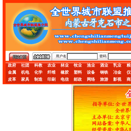
用户名
密码
政府
社团
科教
农业
林业
牧业
渔业
酒业
乳业
粮
金属
机电
化学
纤维
橡胶
塑料
设备
钢铁
冶金
仪
皮革
家具
制造
印刷
电信
邮政
网络
旅游
影视
商