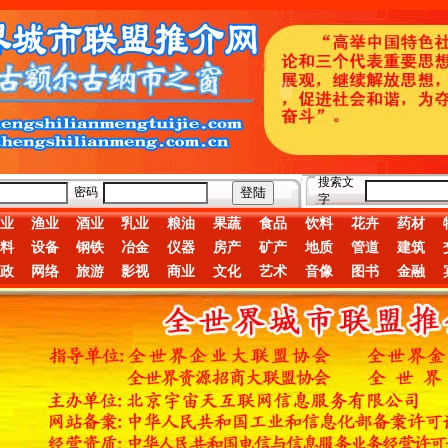
搜索文
密码
字
业
渔业
酒业
乳业
粮油
果蔬
食品
饮料
花卉
药材
料
设备
钢铁
冶金
仪器
房产
矿产
地质
管道
建筑
政
网络
旅游
影视
商业
文化
艺术
音像
图书
金融