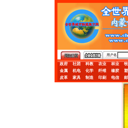
用户名
政府
社团
科教
农业
林业
牧
金属
机电
化学
纤维
橡胶
塑
皮革
家具
制造
印刷
电信
邮