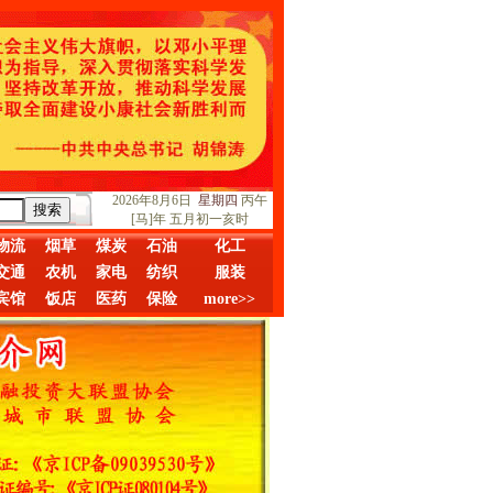
2026年8月6日
星期四
丙午
[马]年 五月初一亥时
物流
烟草
煤炭
石油
化工
交通
农机
家电
纺织
服装
宾馆
饭店
医药
保险
more>>