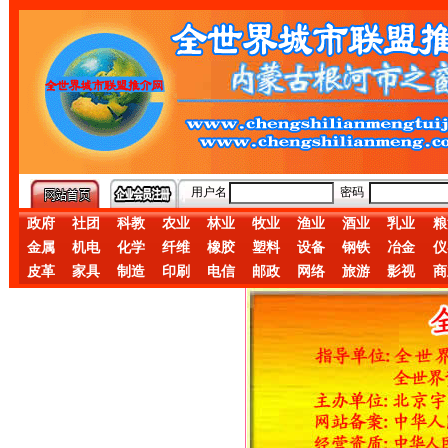
用户名
密码
政府
社团
科教
农业
林业
牧业
渔业
酒业
乳业
粮
金属
机电
化学
纤维
橡胶
塑料
设备
钢铁
冶金
仪
皮革
家具
制造
印刷
电信
邮政
网络
旅游
影视
商