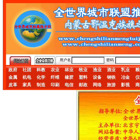
用户名
密码
政府
社团
科教
农业
林业
牧业
渔业
酒业
乳业
粮
金属
机电
化学
纤维
橡胶
塑料
设备
钢铁
冶金
仪
皮革
家具
制造
印刷
电信
邮政
网络
旅游
影视
商