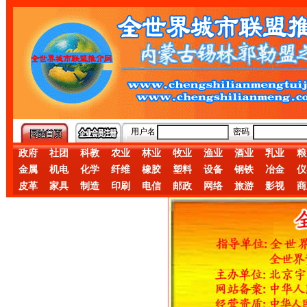
用户名
密码
政府
社团
科教
农业
林业
牧业
渔业
酒业
乳业
粮
金属
机电
化学
纤维
橡胶
塑料
设备
钢铁
冶金
仪
皮革
家具
制造
印刷
电信
邮政
网络
旅游
影视
商