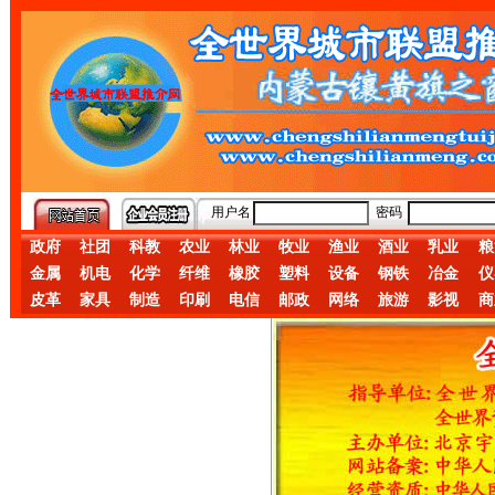
用户名
密码
政府
社团
科教
农业
林业
牧业
渔业
酒业
乳业
粮
金属
机电
化学
纤维
橡胶
塑料
设备
钢铁
冶金
仪
皮革
家具
制造
印刷
电信
邮政
网络
旅游
影视
商