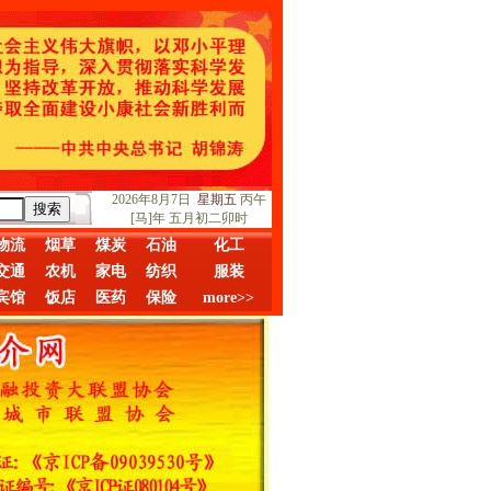
2026年8月7日
星期五
丙午
[马]年 五月初二卯时
物流
烟草
煤炭
石油
化工
交通
农机
家电
纺织
服装
宾馆
饭店
医药
保险
more>>