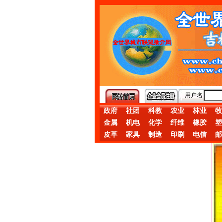
用户名
政府
社团
科教
农业
林业
牧
金属
机电
化学
纤维
橡胶
塑
皮革
家具
制造
印刷
电信
邮