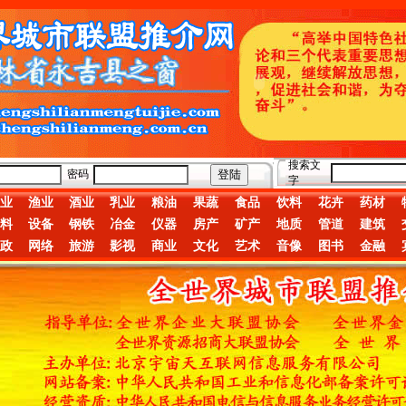
搜索文
密码
字
业
渔业
酒业
乳业
粮油
果蔬
食品
饮料
花卉
药材
料
设备
钢铁
冶金
仪器
房产
矿产
地质
管道
建筑
政
网络
旅游
影视
商业
文化
艺术
音像
图书
金融