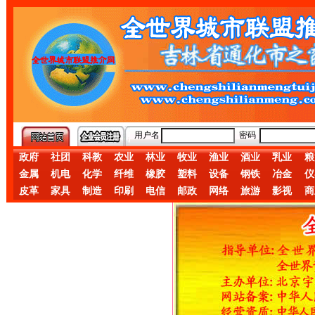
用户名
密码
政府
社团
科教
农业
林业
牧业
渔业
酒业
乳业
粮
金属
机电
化学
纤维
橡胶
塑料
设备
钢铁
冶金
仪
皮革
家具
制造
印刷
电信
邮政
网络
旅游
影视
商