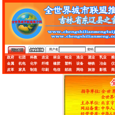
用户名
密码
政府
社团
科教
农业
林业
牧业
渔业
酒业
乳业
粮
金属
机电
化学
纤维
橡胶
塑料
设备
钢铁
冶金
仪
皮革
家具
制造
印刷
电信
邮政
网络
旅游
影视
商