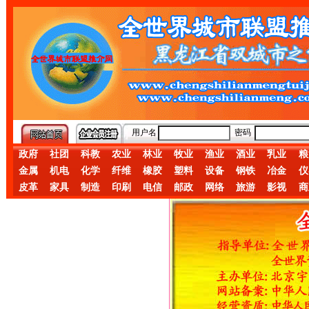
用户名
密码
政府
社团
科教
农业
林业
牧业
渔业
酒业
乳业
粮
金属
机电
化学
纤维
橡胶
塑料
设备
钢铁
冶金
仪
皮革
家具
制造
印刷
电信
邮政
网络
旅游
影视
商