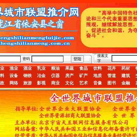
搜索文
密码
字
业
渔业
酒业
乳业
粮油
果蔬
食品
饮料
花卉
药材
料
设备
钢铁
冶金
仪器
房产
矿产
地质
管道
建筑
政
网络
旅游
影视
商业
文化
艺术
音像
图书
金融