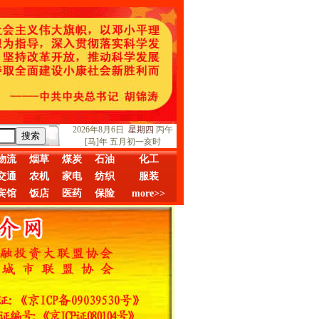
2026年8月6日
星期四
丙午
[马]年 五月初一亥时
物流
烟草
煤炭
石油
化工
交通
农机
家电
纺织
服装
宾馆
饭店
医药
保险
more>>