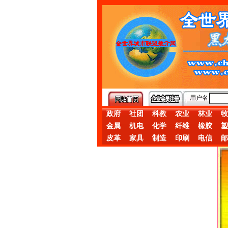
用户名
政府
社团
科教
农业
林业
牧
金属
机电
化学
纤维
橡胶
塑
皮革
家具
制造
印刷
电信
邮