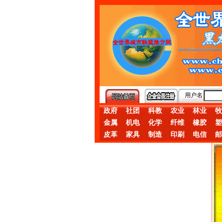
用户名
政府
社团
科教
农业
林业
牧
金属
机电
化学
纤维
橡胶
塑
皮革
家具
制造
印刷
电信
邮