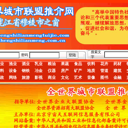
搜索文
密码
字
业
渔业
酒业
乳业
粮油
果蔬
食品
饮料
花卉
药材
料
设备
钢铁
冶金
仪器
房产
矿产
地质
管道
建筑
政
网络
旅游
影视
商业
文化
艺术
音像
图书
金融