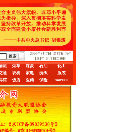
2026年8月7日
星期五
丙午
[马]年 五月初二未时
物流
烟草
煤炭
石油
化工
交通
农机
家电
纺织
服装
宾馆
饭店
医药
保险
more>>