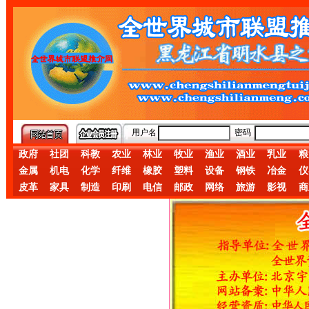
用户名
密码
政府
社团
科教
农业
林业
牧业
渔业
酒业
乳业
粮
金属
机电
化学
纤维
橡胶
塑料
设备
钢铁
冶金
仪
皮革
家具
制造
印刷
电信
邮政
网络
旅游
影视
商