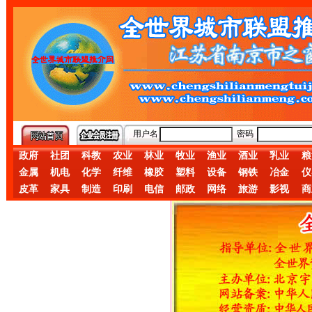
用户名
密码
政府
社团
科教
农业
林业
牧业
渔业
酒业
乳业
粮
金属
机电
化学
纤维
橡胶
塑料
设备
钢铁
冶金
仪
皮革
家具
制造
印刷
电信
邮政
网络
旅游
影视
商