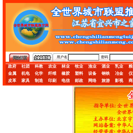
用户名
密码
政府
社团
科教
农业
林业
牧业
渔业
酒业
乳业
粮
金属
机电
化学
纤维
橡胶
塑料
设备
钢铁
冶金
仪
皮革
家具
制造
印刷
电信
邮政
网络
旅游
影视
商