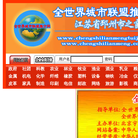
用户名
密码
政府
社团
科教
农业
林业
牧业
渔业
酒业
乳业
粮
金属
机电
化学
纤维
橡胶
塑料
设备
钢铁
冶金
仪
皮革
家具
制造
印刷
电信
邮政
网络
旅游
影视
商