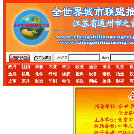
用户名
密码
政府
社团
科教
农业
林业
牧业
渔业
酒业
乳业
粮
金属
机电
化学
纤维
橡胶
塑料
设备
钢铁
冶金
仪
皮革
家具
制造
印刷
电信
邮政
网络
旅游
影视
商