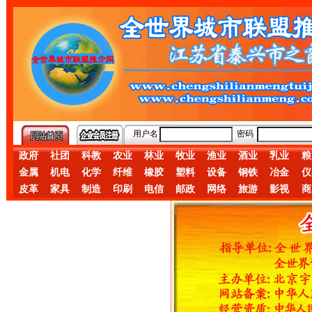
用户名
密码
政府
社团
科教
农业
林业
牧业
渔业
酒业
乳业
粮
金属
机电
化学
纤维
橡胶
塑料
设备
钢铁
冶金
仪
皮革
家具
制造
印刷
电信
邮政
网络
旅游
影视
商