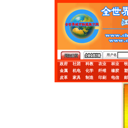
用户名
政府
社团
科教
农业
林业
牧
金属
机电
化学
纤维
橡胶
塑
皮革
家具
制造
印刷
电信
邮