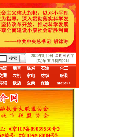
2026年8月9日
星期日
丙午
[马]年 五月初四卯时
物流
烟草
煤炭
石油
化工
交通
农机
家电
纺织
服装
宾馆
饭店
医药
保险
more>>