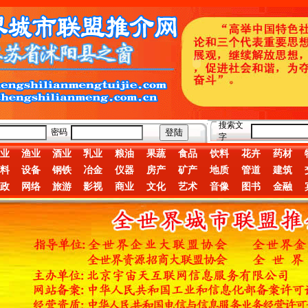
搜索文
密码
字
业
渔业
酒业
乳业
粮油
果蔬
食品
饮料
花卉
药材
料
设备
钢铁
冶金
仪器
房产
矿产
地质
管道
建筑
政
网络
旅游
影视
商业
文化
艺术
音像
图书
金融