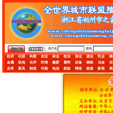
用户名
密码
政府
社团
科教
农业
林业
牧业
渔业
酒业
乳业
粮
金属
机电
化学
纤维
橡胶
塑料
设备
钢铁
冶金
仪
皮革
家具
制造
印刷
电信
邮政
网络
旅游
影视
商