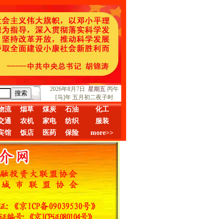
2026年8月7日
星期五
丙午
[马]年 五月初二夜子时
物流
烟草
煤炭
石油
化工
交通
农机
家电
纺织
服装
宾馆
饭店
医药
保险
more>>