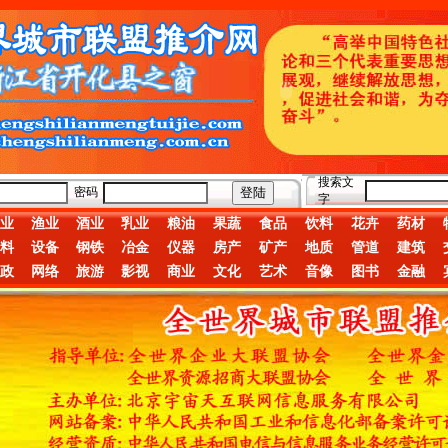
搜索文
密码
字
业
渔业
酒业
乳业
粮油
果蔬
食品
饮料
花卉
药材
料
设备
钢铁
冶金
仪器
房产
矿产
地质
管道
建筑
政
网络
旅游
影视
商业
文化
艺术
音像
图书
金融