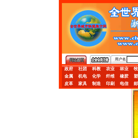
用户名
政府
社团
科教
农业
林业
牧
金属
机电
化学
纤维
橡胶
塑
皮革
家具
制造
印刷
电信
邮