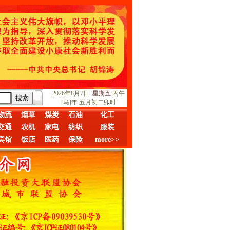
2026年8月7日
星期五
丙午
[马]年 五月初二卯时
物流
烟草
煤炭
石油
化工
交通
农机
家电
纺织
服装
宾馆
饭店
医药
保险
more>>