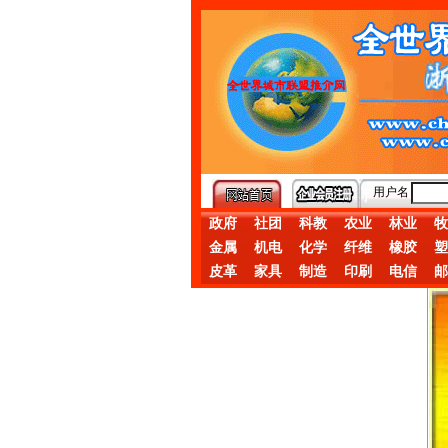
用户名
政府
社团
科教
农业
林业
牧
金属
机电
化学
纤维
橡胶
塑
皮革
家具
制造
印刷
电信
邮