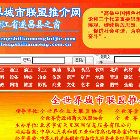
搜索文
密码
字
业
渔业
酒业
乳业
粮油
果蔬
食品
饮料
花卉
药材
料
设备
钢铁
冶金
仪器
房产
矿产
地质
管道
建筑
政
网络
旅游
影视
商业
文化
艺术
音像
图书
金融