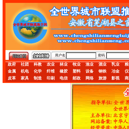
用户名
密码
政府
社团
科教
农业
林业
牧业
渔业
酒业
乳业
粮
金属
机电
化学
纤维
橡胶
塑料
设备
钢铁
冶金
仪
皮革
家具
制造
印刷
电信
邮政
网络
旅游
影视
商