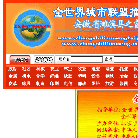
用户名
密码
政府
社团
科教
农业
林业
牧业
渔业
酒业
乳业
粮
金属
机电
化学
纤维
橡胶
塑料
设备
钢铁
冶金
仪
皮革
家具
制造
印刷
电信
邮政
网络
旅游
影视
商