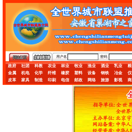
用户名
密码
政府
社团
科教
农业
林业
牧业
渔业
酒业
乳业
粮
金属
机电
化学
纤维
橡胶
塑料
设备
钢铁
冶金
仪
皮革
家具
制造
印刷
电信
邮政
网络
旅游
影视
商