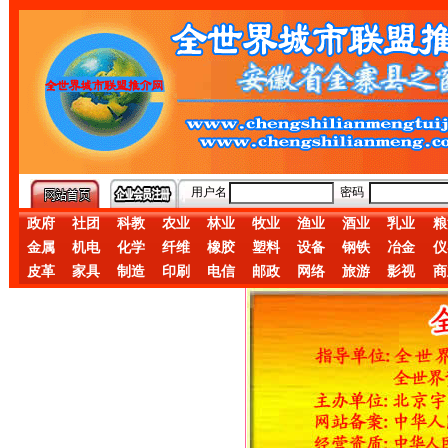
用户名
密码
政府
社团
科教
农业
林业
牧业
渔业
酒业
乳业
粮
金属
机电
化学
纤维
橡胶
塑料
设备
钢铁
冶金
仪
皮革
家具
制造
印刷
电信
邮政
网络
旅游
影视
商