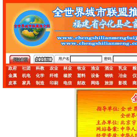
用户名
密码
政府
社团
科教
农业
林业
牧业
渔业
酒业
乳业
粮
金属
机电
化学
纤维
橡胶
塑料
设备
钢铁
冶金
仪
皮革
家具
制造
印刷
电信
邮政
网络
旅游
影视
商