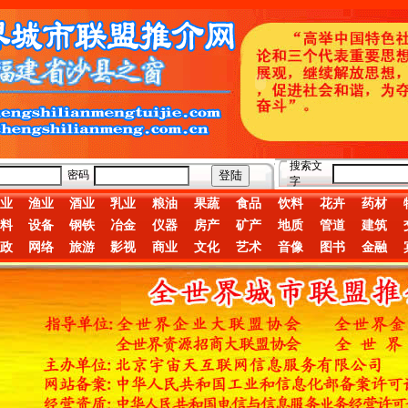
搜索文
密码
字
业
渔业
酒业
乳业
粮油
果蔬
食品
饮料
花卉
药材
料
设备
钢铁
冶金
仪器
房产
矿产
地质
管道
建筑
政
网络
旅游
影视
商业
文化
艺术
音像
图书
金融