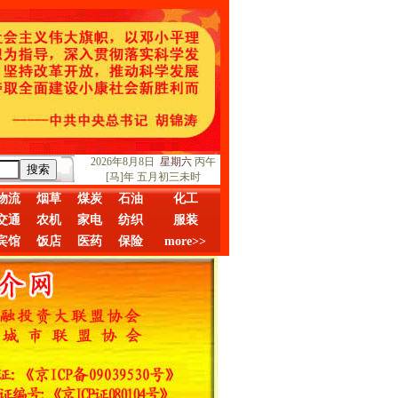
2026年8月8日
星期六
丙午
[马]年 五月初三未时
物流
烟草
煤炭
石油
化工
交通
农机
家电
纺织
服装
宾馆
饭店
医药
保险
more>>