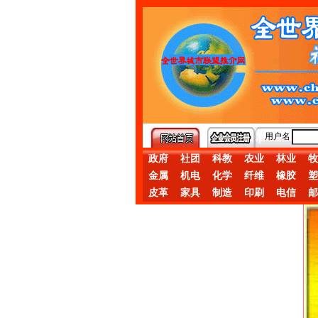
用户名
政府
社团
科教
农业
林业
牧
金属
机电
化学
纤维
橡胶
塑
皮革
家具
制造
印刷
电信
邮