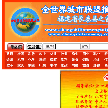
用户名
密码
政府
社团
科教
农业
林业
牧业
渔业
酒业
乳业
粮
金属
机电
化学
纤维
橡胶
塑料
设备
钢铁
冶金
仪
皮革
家具
制造
印刷
电信
邮政
网络
旅游
影视
商