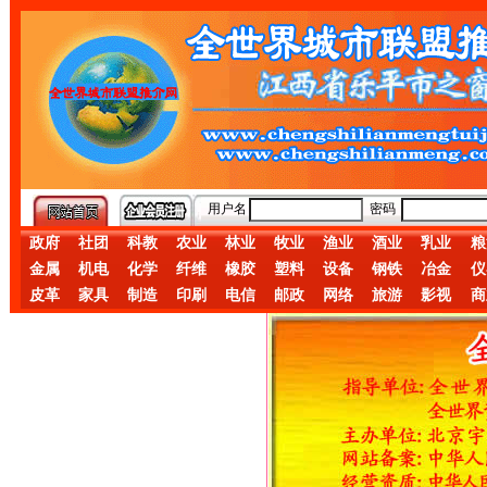
用户名
密码
政府
社团
科教
农业
林业
牧业
渔业
酒业
乳业
粮
金属
机电
化学
纤维
橡胶
塑料
设备
钢铁
冶金
仪
皮革
家具
制造
印刷
电信
邮政
网络
旅游
影视
商