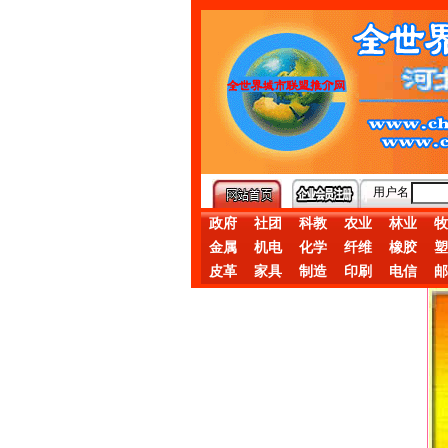
用户名
政府
社团
科教
农业
林业
牧
金属
机电
化学
纤维
橡胶
塑
皮革
家具
制造
印刷
电信
邮