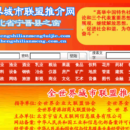
搜索文
密码
字
业
渔业
酒业
乳业
粮油
果蔬
食品
饮料
花卉
药材
料
设备
钢铁
冶金
仪器
房产
矿产
地质
管道
建筑
政
网络
旅游
影视
商业
文化
艺术
音像
图书
金融