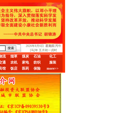
2026年8月6日
星期四
丙午
[马]年 五月初一戌时
物流
烟草
煤炭
石油
化工
交通
农机
家电
纺织
服装
宾馆
饭店
医药
保险
more>>