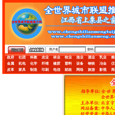
用户名
密码
政府
社团
科教
农业
林业
牧业
渔业
酒业
乳业
粮
金属
机电
化学
纤维
橡胶
塑料
设备
钢铁
冶金
仪
皮革
家具
制造
印刷
电信
邮政
网络
旅游
影视
商