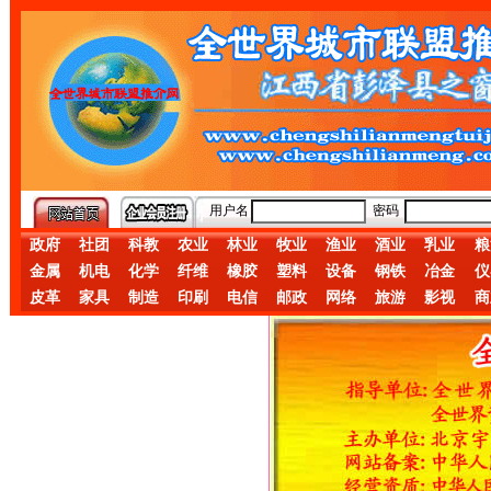
用户名
密码
政府
社团
科教
农业
林业
牧业
渔业
酒业
乳业
粮
金属
机电
化学
纤维
橡胶
塑料
设备
钢铁
冶金
仪
皮革
家具
制造
印刷
电信
邮政
网络
旅游
影视
商