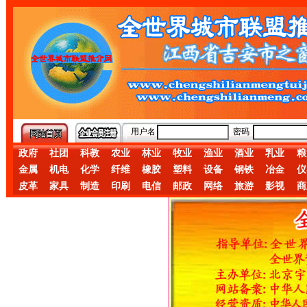
用户名
密码
政府
社团
科教
农业
林业
牧业
渔业
酒业
乳业
粮
金属
机电
化学
纤维
橡胶
塑料
设备
钢铁
冶金
仪
皮革
家具
制造
印刷
电信
邮政
网络
旅游
影视
商