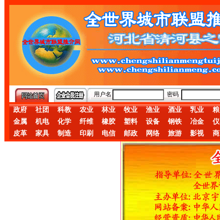
用户名
密码
政府
社团
科教
农业
林业
牧业
渔业
酒业
乳业
粮
金属
机电
化学
纤维
橡胶
塑料
设备
钢铁
冶金
仪
皮革
家具
制造
印刷
电信
邮政
网络
旅游
影视
商