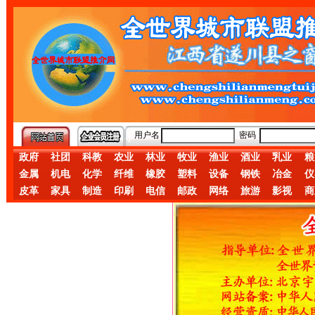
用户名
密码
政府
社团
科教
农业
林业
牧业
渔业
酒业
乳业
粮
金属
机电
化学
纤维
橡胶
塑料
设备
钢铁
冶金
仪
皮革
家具
制造
印刷
电信
邮政
网络
旅游
影视
商